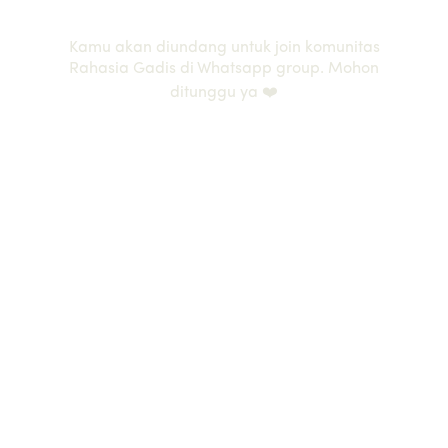
Welcome to our Community
Kamu akan diundang untuk join komunitas
Rahasia Gadis di Whatsapp group. Mohon
ditunggu ya ❤️