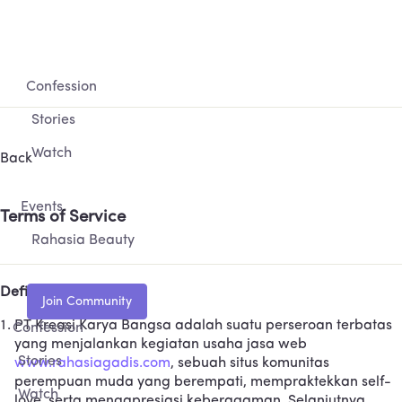
Confession
Stories
Watch
Back
Events
Terms of Service
Rahasia Beauty
Definisi
PT Kreasi Karya Bangsa adalah suatu perseroan terbatas
Confession
yang menjalankan kegiatan usaha jasa web
Stories
www.rahasiagadis.com
, sebuah situs komunitas
perempuan muda yang berempati, mempraktekkan self-
Watch
love, serta mengapresiasi keberagaman. Selanjutnya