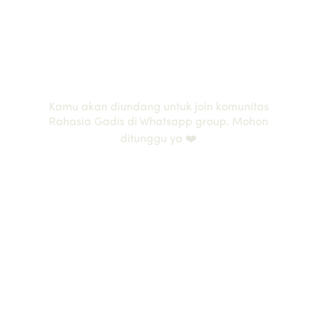
Welcome to our Community
Kamu akan diundang untuk join komunitas
Rahasia Gadis di Whatsapp group. Mohon
ditunggu ya ❤️