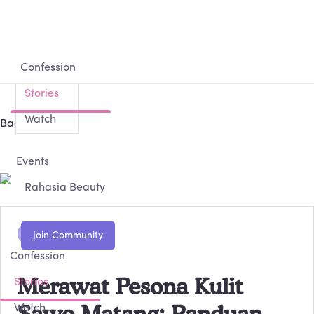
Confession
Stories
Watch
Back
Events
Rahasia Beauty
sawo matang
Confession
Merawat Pesona Kulit
Stories
Sawo Matang: Panduan
Watch