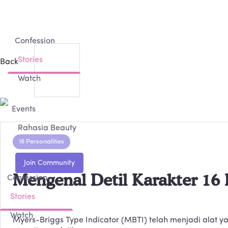
Confession
Stories
Back
Watch
Events
Rahasia Beauty
16 Personalities
Mengenal Detil Karakter 16 
Confession
Stories
Watch
Myers-Briggs Type Indicator (MBTI) telah menjadi alat y