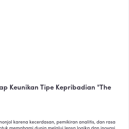
p Keunikan Tipe Kepribadian "The
njol karena kecerdasan, pemikiran analitis, dan rasa
ntuk memahami dunia melalui lensa logika dan inovasi.