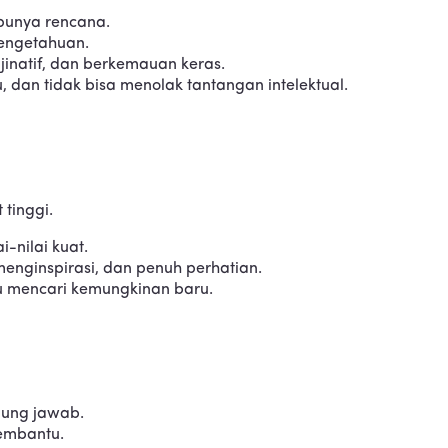
u punya rencana.
 pengetahuan.
inatif, dan berkemauan keras.
, dan tidak bisa menolak tantangan intelektual.
 tinggi.
i-nilai kuat.
menginspirasi, dan penuh perhatian.
lu mencari kemungkinan baru.
ggung jawab.
membantu.