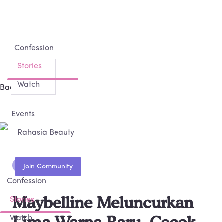
Confession
Stories
Watch
Back
Events
Rahasia Beauty
Berita
Confession
Maybelline Meluncurkan
Stories
Lima Warna Baru, Cocok
Watch