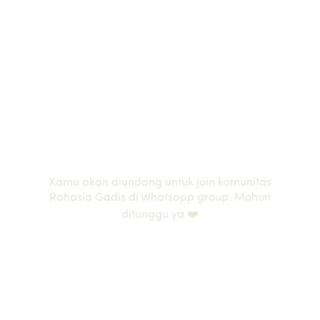
Welcome to our Community
Kamu akan diundang untuk join komunitas
Rahasia Gadis di Whatsapp group. Mohon
ditunggu ya ❤️